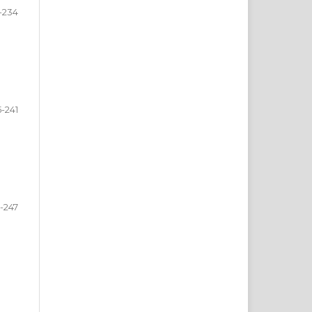
-234
-241
-247