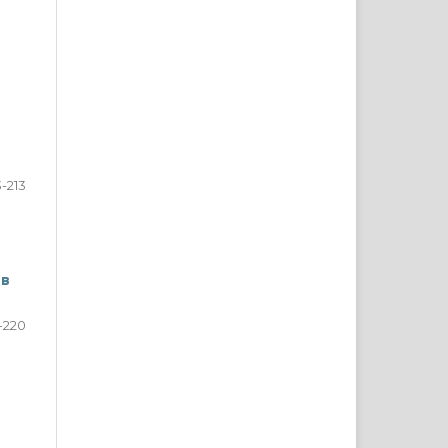
-213
 в
-220