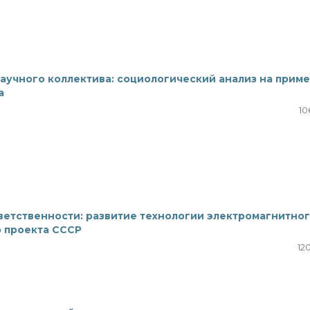
учного коллектива: социологический анализ на прим
а
10
ветственности: развитие технологии электромагнитно
о проекта СССР
12