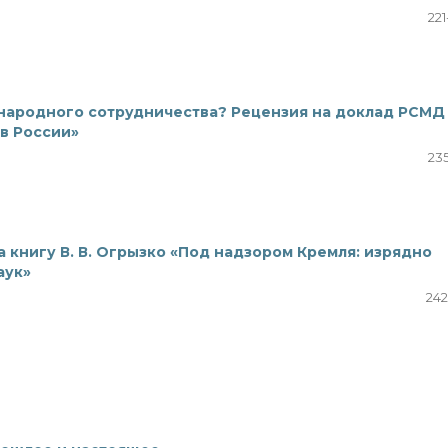
221
ународного сотрудничества? Рецензия на доклад РСМД
в России»
235
а книгу В. В. Огрызко «Под надзором Кремля: изрядно
аук»
242