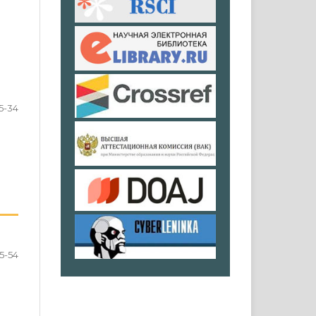
15-34
5-54