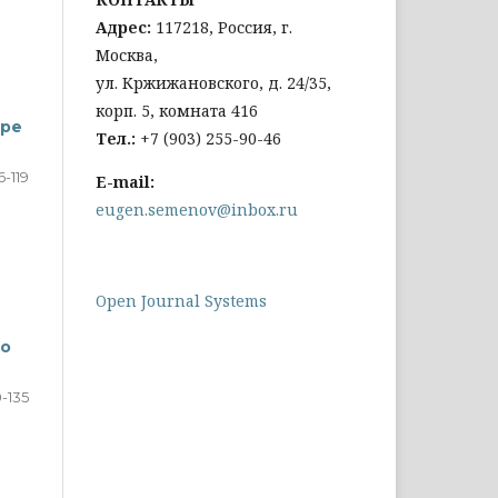
Адрес:
117218, Россия, г.
Москва,
ул. Кржижановского, д. 24/35,
корп. 5, комната 416
ере
Тел
.:
+
7 (903) 255-90-46
6-119
E-mail:
eugen.semenov@inbox.ru
Open Journal Systems
го
0-135