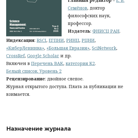
Главный редактор
–
Е. В.
Семёнов
, доктор
философских наук,
профессор.
Издатель
:
ФНИСЦ РАН
.
Индексация
:
RSCI
,
ЕГПНИ
,
РИНЦ
,
РЦНИ
,
«КиберЛенинка»
,
«Большая Евразия»
,
SciNetwork
,
CrossRef
,
Google Scholar
и др.
Включен в
Перечень ВАК
,
категория К2
.
Белый список. Уровень 2
Рецензирование
: двойное слепое.
Журнал открытого доступа. Плата за публикации не
взимается.
Назначение журнала