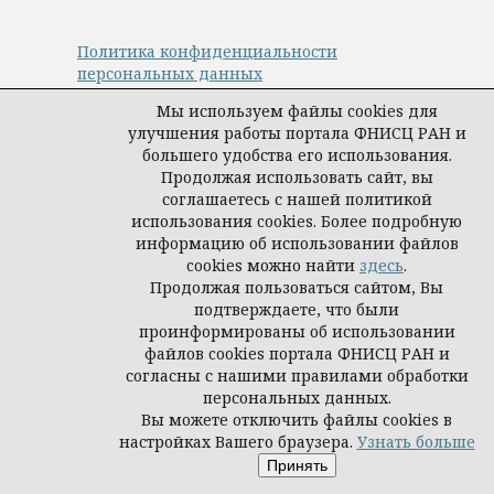
Политика конфиденциальности
персональных данных
© Авторы, журнал «Управление наукой:
Мы используем файлы cookies для
теория и практика», 2019–2026
улучшения работы портала ФНИСЦ РАН и
Материалы журнала доступны по
большего удобства его использования.
лицензии
Creative Commons Attribution
Продолжая использовать сайт, вы
International 4.0 (CC BY)
.
соглашаетесь с нашей политикой
Издатель:
ФНИСЦ РАН
.
использования cookies. Более подробную
информацию об использовании файлов
cookies можно найти
здесь
.
Продолжая пользоваться сайтом, Вы
подтверждаете, что были
проинформированы об использовании
файлов cookies портала ФНИСЦ РАН и
согласны с нашими правилами обработки
персональных данных.
Вы можете отключить файлы cookies в
настройках Вашего браузера.
Узнать больше
Принять