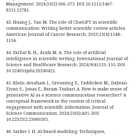
Management. 2024;35(2):566–575. DOI 10.1111/1467-
8551.12781.
43. Huang J., Tan M. The role of ChatGPT in scientific
communication: Writing better scientific review articles.
American Journal of Cancer Research. 2023;13(4):1148–
1154.
44. Farhat K. H., Arafa M. A. The role of artificial
intelligence in scientific writing. International Journal of
Science and Healthcare Research. 2024;9(4):153–155. DOI
10.52403/ijshr.20240421.
45. Klein-Avraham I., Greussing E., Taddicken M., Dabran-
Zivan S., Jonas E., Baram-Tsabari A. How to make sense of
generative AI as a science communication researcher? A
conceptual framework in the context of critical
engagement with scientific information. Journal of
Science Communication. 2024;23(6):A05. DOI
10.22323/2.23060205.
46. Sarker I. H. AI‑based modeling: Techniques,