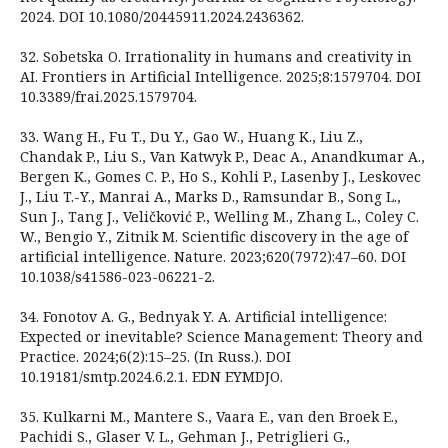
2024. DOI 10.1080/20445911.2024.2436362.
32. Sobetska O. Irrationality in humans and creativity in
AI. Frontiers in Artificial Intelligence. 2025;8:1579704. DOI
10.3389/frai.2025.1579704.
33. Wang H., Fu T., Du Y., Gao W., Huang K., Liu Z.,
Chandak P., Liu S., Van Katwyk P., Deac A., Anandkumar A.,
Bergen K., Gomes C. P., Ho S., Kohli P., Lasenby J., Leskovec
J., Liu T.-Y., Manrai A., Marks D., Ramsundar B., Song L.,
Sun J., Tang J., Veličković P., Welling M., Zhang L., Coley C.
W., Bengio Y., Zitnik M. Scientific discovery in the age of
artificial intelligence. Nature. 2023;620(7972):47–60. DOI
10.1038/s41586-023-06221-2.
34. Fonotov A. G., Bednyak Y. A. Artificial intelligence:
Expected or inevitable? Science Management: Theory and
Practice. 2024;6(2):15–25. (In Russ.). DOI
10.19181/smtp.2024.6.2.1. EDN EYMDJO.
35. Kulkarni M., Mantere S., Vaara E., van den Broek E.,
Pachidi S., Glaser V. L., Gehman J., Petriglieri G.,