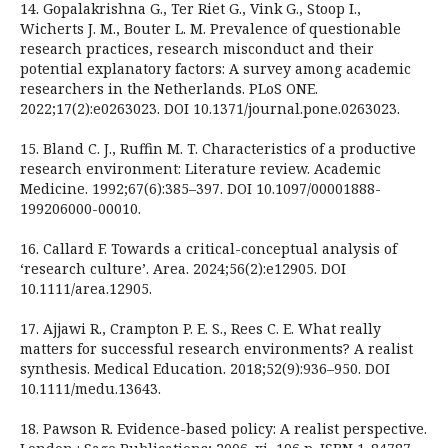
14. Gopalakrishna G., Ter Riet G., Vink G., Stoop I.,
Wicherts J. M., Bouter L. M. Prevalence of questionable
research practices, research misconduct and their
potential explanatory factors: A survey among academic
researchers in the Netherlands. PLoS ONE.
2022;17(2):e0263023. DOI 10.1371/journal.pone.0263023.
15. Bland C. J., Ruffin M. T. Characteristics of a productive
research environment: Literature review. Academic
Medicine. 1992;67(6):385–397. DOI 10.1097/00001888-
199206000-00010.
16. Callard F. Towards a critical-conceptual analysis of
‘research culture’. Area. 2024;56(2):e12905. DOI
10.1111/area.12905.
17. Ajjawi R., Crampton P. E. S., Rees C. E. What really
matters for successful research environments? A realist
synthesis. Medical Education. 2018;52(9):936–950. DOI
10.1111/medu.13643.
18. Pawson R. Evidence-based policy: A realist perspective.