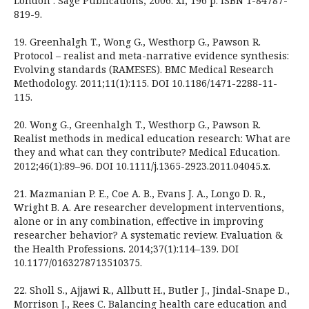
London : Sage Publications; 2006. xi, 196 p. ISBN 1-84787-
819-9.
19. Greenhalgh T., Wong G., Westhorp G., Pawson R.
Protocol – realist and meta-narrative evidence synthesis:
Evolving standards (RAMESES). BMC Medical Research
Methodology. 2011;11(1):115. DOI 10.1186/1471-2288-11-
115.
20. Wong G., Greenhalgh T., Westhorp G., Pawson R.
Realist methods in medical education research: What are
they and what can they contribute? Medical Education.
2012;46(1):89–96. DOI 10.1111/j.1365-2923.2011.04045.x.
21. Mazmanian P. E., Coe A. B., Evans J. A., Longo D. R.,
Wright B. A. Are researcher development interventions,
alone or in any combination, effective in improving
researcher behavior? A systematic review. Evaluation &
the Health Professions. 2014;37(1):114–139. DOI
10.1177/0163278713510375.
22. Sholl S., Ajjawi R., Allbutt H., Butler J., Jindal-Snape D.,
Morrison J., Rees C. Balancing health care education and