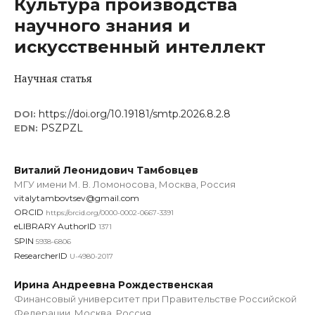
Культура производства
научного знания и
искусственный интеллект
Научная статья
https://doi.org/10.19181/smtp.2026.8.2.8
DOI:
PSZPZL
EDN:
Виталий Леонидович Тамбовцев
МГУ имени М. В. Ломоносова, Москва, Россия
vitalytambovtsev@gmail.com
ORCID
https://orcid.org/0000-0002-0667-3391
eLIBRARY AuthorID
1371
SPIN
5938-6806
ResearcherID
U-4980-2017
Ирина Андреевна Рождественская
Финансовый университет при Правительстве Российской
Федерации, Москва, Россия