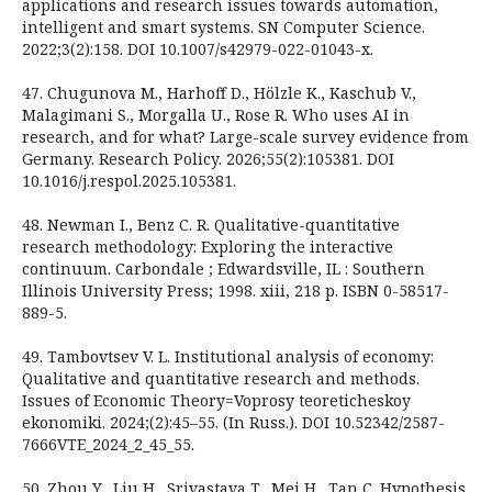
applications and research issues towards automation,
intelligent and smart systems. SN Computer Science.
2022;3(2):158. DOI 10.1007/s42979-022-01043-x.
47. Chugunova M., Harhoff D., Hölzle K., Kaschub V.,
Malagimani S., Morgalla U., Rose R. Who uses AI in
research, and for what? Large-scale survey evidence from
Germany. Research Policy. 2026;55(2):105381. DOI
10.1016/j.respol.2025.105381.
48. Newman I., Benz C. R. Qualitative-quantitative
research methodology: Exploring the interactive
continuum. Carbondale ; Edwardsville, IL : Southern
Illinois University Press; 1998. xiii, 218 p. ISBN 0-58517-
889-5.
49. Tambovtsev V. L. Institutional analysis of economy:
Qualitative and quantitative research and methods.
Issues of Economic Theory=Voprosy teoreticheskoy
ekonomiki. 2024;(2):45–55. (In Russ.). DOI 10.52342/2587-
7666VTE_2024_2_45_55.
50. Zhou Y., Liu H., Srivastava T., Mei H., Tan C. Hypothesis