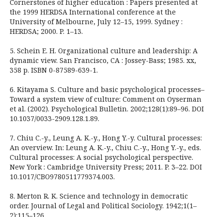
Cornerstones of higher education : Papers presented at
the 1999 HERDSA International conference at the
University of Melbourne, July 12–15, 1999. Sydney :
HERDSA; 2000. P. 1–13.
5. Schein E. H. Organizational culture and leadership: A
dynamic view. San Francisco, CA : Jossey-Bass; 1985. xx,
358 p. ISBN 0-87589-639-1.
6. Kitayama S. Culture and basic psychological processes–
Toward a system view of culture: Comment on Oyserman
et al. (2002). Psychological Bulletin. 2002;128(1):89–96. DOI
10.1037/0033-2909.128.1.89.
7. Chiu C.-y., Leung А. K.-y., Hong Y.-y. Cultural processes:
An overview. In: Leung А. K.-y., Chiu C.-y., Hong Y.-y., eds.
Cultural processes: A social psychological perspective.
New York : Cambridge University Press; 2011. P. 3–22. DOI
10.1017/CBO9780511779374.003.
8. Merton R. K. Science and technology in democratic
order. Journal of Legal and Political Sociology. 1942;1(1–
2):115–126.