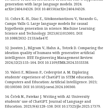
generation with large language models. 2024.
arXiv:2404.04326. DOI 10.48550/arXiv.2404.04326.
51. Cohrs K.-H., Diaz E., Sitokonstantinou V., Varando G.,
Camps-Valls G. Large language models for causal
hypothesis generation in science. Machine Learning:
Science and Technology. 2025;6(1):013001. DOI
10.1088/2632-2153/ada47f.
52. Joosten J., Bilgram V., Hahn A., Totzek D. Comparing the
ideation quality of humans with generative artificial
intelligence. IEEE Engineering Management Review.
2024;52(2):153–164. DOI 10.1109/EMR.2024.3353338.
53. Valeri F., Nilsson P., Cederqvist A. M. Exploring
students’ experience of ChatGPT in STEM education.
Computers and Education: Artificial Intelligence. 2025;
(8):100360. DOI 10.1016/j.caeai.2024.100360.
54. Črček N., Patekar J. Writing with AI: University
students’ use of ChatGPT. Journal of Language and
Education. 2023;9(4):128–138. DOI 10.17323/jle.2023.17379.