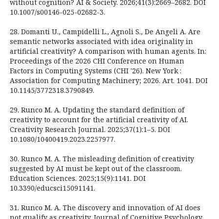
without cognition? AI & Society. 2026;41(3):2669–2682. DOI
10.1007/s00146-025-02682-3.
28. Domanti U., Campidelli L., Agnoli S., De Angeli A. Are
semantic networks associated with idea originality in
artificial creativity? A comparison with human agents. In:
Proceedings of the 2026 CHI Conference on Human
Factors in Computing Systems (CHI '26). New York :
Association for Computing Machinery; 2026. Art. 1041. DOI
10.1145/3772318.3790849.
29. Runco M. A. Updating the standard definition of
creativity to account for the artificial creativity of AI.
Creativity Research Journal. 2025;37(1):1–5. DOI
10.1080/10400419.2023.2257977.
30. Runco M. A. The misleading definition of creativity
suggested by AI must be kept out of the classroom.
Education Sciences. 2025;15(9):1141. DOI
10.3390/educsci15091141.
31. Runco M. A. The discovery and innovation of AI does
not qualify as creativity. Journal of Cognitive Psychology.