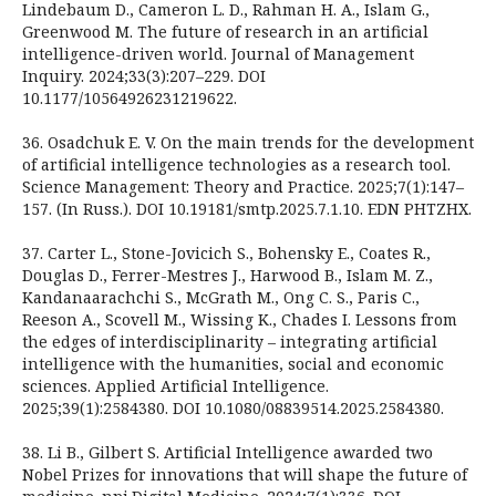
Lindebaum D., Cameron L. D., Rahman H. A., Islam G.,
Greenwood M. The future of research in an artificial
intelligence-driven world. Journal of Management
Inquiry. 2024;33(3):207–229. DOI
10.1177/10564926231219622.
36. Osadchuk E. V. On the main trends for the development
of artificial intelligence technologies as a research tool.
Science Management: Theory and Practice. 2025;7(1):147–
157. (In Russ.). DOI 10.19181/smtp.2025.7.1.10. EDN PHTZHX.
37. Carter L., Stone-Jovicich S., Bohensky E., Coates R.,
Douglas D., Ferrer-Mestres J., Harwood B., Islam M. Z.,
Kandanaarachchi S., McGrath M., Ong C. S., Paris C.,
Reeson A., Scovell M., Wissing K., Chades I. Lessons from
the edges of interdisciplinarity – integrating artificial
intelligence with the humanities, social and economic
sciences. Applied Artificial Intelligence.
2025;39(1):2584380. DOI 10.1080/08839514.2025.2584380.
38. Li B., Gilbert S. Artificial Intelligence awarded two
Nobel Prizes for innovations that will shape the future of