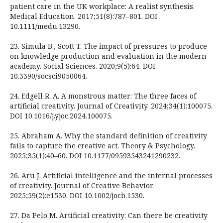
patient care in the UK workplace: A realist synthesis.
Medical Education. 2017;51(8):787–801. DOI
10.1111/medu.13290.
23. Simula B., Scott T. The impact of pressures to produce
on knowledge production and evaluation in the modern
academy. Social Sciences. 2020;9(5):64. DOI
10.3390/socsci9050064.
24. Edgell R. A. A monstrous matter: The three faces of
artificial creativity. Journal of Creativity. 2024;34(1):100075.
DOI 10.1016/j.yjoc.2024.100075.
25. Abraham A. Why the standard definition of creativity
fails to capture the creative act. Theory & Psychology.
2025;35(1):40–60. DOI 10.1177/09593543241290232.
26. Aru J. Artificial intelligence and the internal processes
of creativity. Journal of Creative Behavior.
2025;59(2):e1530. DOI 10.1002/jocb.1530.
27. Da Pelo M. Artificial creativity: Can there be creativity