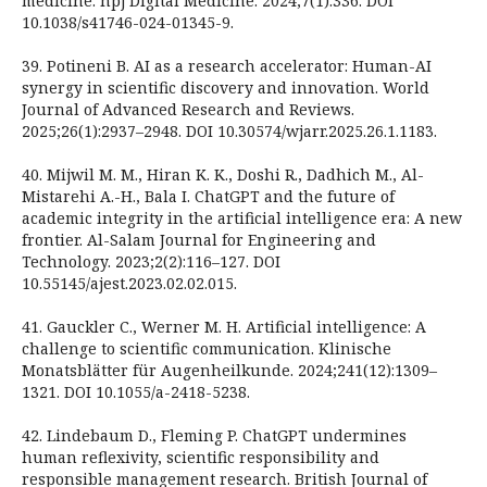
medicine. npj Digital Medicine. 2024;7(1):336. DOI
10.1038/s41746-024-01345-9.
39. Potineni B. AI as a research accelerator: Human-AI
synergy in scientific discovery and innovation. World
Journal of Advanced Research and Reviews.
2025;26(1):2937–2948. DOI 10.30574/wjarr.2025.26.1.1183.
40. Mijwil M. M., Hiran K. K., Doshi R., Dadhich M., Al-
Mistarehi A.-H., Bala I. ChatGPT and the future of
academic integrity in the artificial intelligence era: A new
frontier. Al-Salam Journal for Engineering and
Technology. 2023;2(2):116–127. DOI
10.55145/ajest.2023.02.02.015.
41. Gauckler C., Werner M. H. Artificial intelligence: A
challenge to scientific communication. Klinische
Monatsblätter für Augenheilkunde. 2024;241(12):1309–
1321. DOI 10.1055/a-2418-5238.
42. Lindebaum D., Fleming P. ChatGPT undermines
human reflexivity, scientific responsibility and
responsible management research. British Journal of