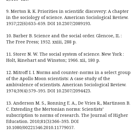
9. Merton R. K. Priorities in scientific discovery: A chapter
in the sociology of science. American Sociological Review.
1957;22(6):635–659. DOI 10.2307/2089193.
10. Barber B. Science and the social order. Glencoe, IL :
The Free Press; 1952. xxiii, 288 p.
11. Storer N. W. The social system of science. New York :
Holt, Rinehart and Winston; 1966. xii, 180 p.
12. Mitroff I. I. Norms and counter-norms in a select group
of the Apollo Moon scientists: A case study of the
ambivalence of scientists. American Sociological Review.
1974;39(4):579–595. DOI 10.2307/2094423.
13. Anderson M. S., Ronning E. A., De Vries R., Martinson B.
C. Extending the Mertonian norms: Scientists’
subscription to norms of research. The Journal of Higher
Education. 2010;81(3):366–393. DOI
10.1080/00221546.2010.11779057.