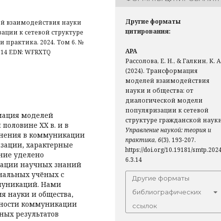
Другие форматы
й взаимодействия науки
цитирования:
ации к сетевой структуре
и практика. 2024. Том 6. №
APA
6.3.14 EDN: WFRXTQ
Рассолова, Е. Н., & Галкин, К. А
(2024). Трансформация
моделей взаимодействия
науки и общества: от
диалогической модели
популяризации к сетевой
рмация моделей
структуре гражданской науки
половине XX в. и в
Управление наукой: теория и
менения в коммуникации
практика
,
6
(3), 193-207.
зации, характерные
https://doi.org/10.19181/smtp.2024
ние уделено
6.3.14
зации научных знаний
нальных учёных с
Другие форматы
муникаций. Нами
библиографических
 науки и общества,
нности коммуникации
ссылок
ных результатов