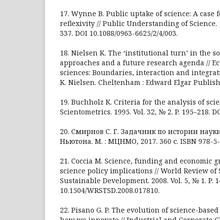
17. Wynne B. Public uptake of science: A case f
reflexivity // Public Understanding of Science. 1
337. DOI 10.1088/0963-6625/2/4/003.
18. Nielsen K. The ‘institutional turn’ in the so
approaches and a future research agenda // Ec
sciences: Boundaries, interaction and integrati
K. Nielsen. Cheltenham : Edward Elgar Publishi
19. Buchholz К. Criteria for the analysis of scien
Scientometrics. 1995. Vol. 32, № 2. P. 195–218. 
20. Смирнов С. Г. Задачник по истории науки
Ньютона. М. : МЦНМО, 2017. 360 с. ISBN 978-5
21. Coccia M. Science, funding and economic g
science policy implications // World Review of
Sustainable Development. 2008. Vol. 5, № 1. P. 1
10.1504/WRSTSD.2008.017810.
22. Pisano G. P. The evolution of science-base
how we innovate // Industrial and Corporate Ch