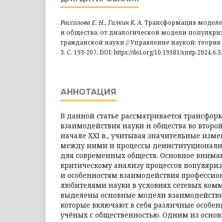
Рассолова Е. Н., Галкин К. А.
Трансформация моделе
и общества: от диалогической модели популяриз
гражданской науки // Управление наукой: теория 
3. С. 193-207. DOI: https://doi.org/10.19181/smtp.2024.
АННОТАЦИЯ
В данной статье рассматривается трансфо
взаимодействия науки и общества во второй 
начале XXI в., учитывая значительные из
между ними и процессы деинституционали
для современных обществ. Основное внима
критическому анализу процессов популяри
и особенностям взаимодействия профессио
любителями науки в условиях сетевых ком
выделены основные модели взаимодействия
которые включают в себя различные особе
учёных с общественностью. Одним из основ