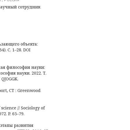
научный сотрудник
льзающего объекта:
4). С. 1–28. DOI
нная философия науки:
софия науки. 2022. Т.
N QJOGGK.
tport, CT : Greenwood
 science // Sociology of
72. P. 65–79.
е этапы развития