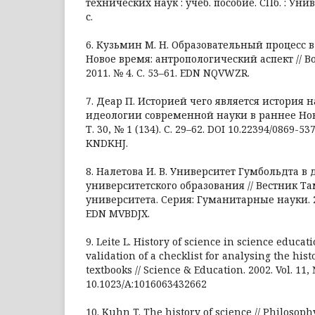
технических наук : учеб. пособие. СПб. : Уни
с.
6. Кузьмин М. Н. Образовательный процесс в
Новое время: антропологический аспект // 
2011. № 4. С. 53–61. EDN NQVWZR.
7. Деар П. Историей чего является история 
идеологии современной науки в раннее Новое
Т. 30, № 1 (134). С. 29–62. DOI 10.22394/0869-5
KNDKHJ.
8. Налетова И. В. Университет Гумбольдта 
университетского образования // Вестник Т
университета. Серия: Гуманитарные науки. 201
EDN MVBDJX.
9. Leite L. History of science in science educa
validation of a checklist for analysing the hist
textbooks // Science & Education. 2002. Vol. 11, 
10.1023/A:1016063432662
10. Kuhn T. The history of science // Philosophy