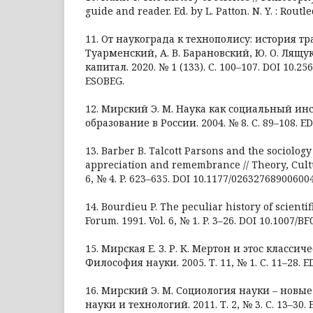
guide and reader. Ed. by L. Patton. N. Y. : Routle
11. От наукограда к технополису: история тр
Туарменский, А. В. Барановский, Ю. О. Лящук
капитал. 2020. № 1 (133). С. 100–107. DOI 10.25
ESOBEG.
12. Мирский Э. М. Наука как социальный инс
образование в России. 2004. № 8. С. 89–108. 
13. Barber B. Talcott Parsons and the sociology
appreciation and remembrance // Theory, Cultur
6, № 4. P. 623–635. DOI 10.1177/02632768900600
14. Bourdieu P. The peculiar history of scientifi
Forum. 1991. Vol. 6, № 1. P. 3–26. DOI 10.1007/B
15. Мирская Е. З. Р. К. Мертон и этос классиче
Философия науки. 2005. Т. 11, № 1. С. 11–28. 
16. Мирский Э. М. Социология науки – новые
науки и технологий. 2011. Т. 2, № 3. С. 13–3