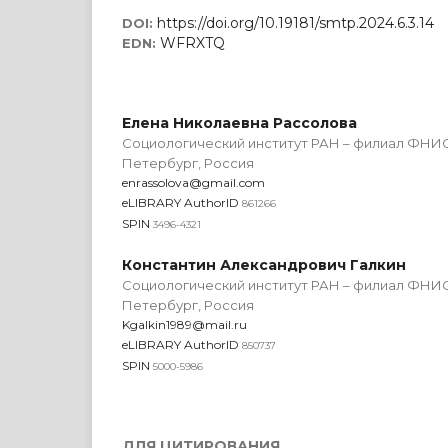
https://doi.org/10.19181/smtp.2024.6.3.14
DOI:
WFRXTQ
EDN:
Елена Николаевна Рассолова
Социологический институт РАН – филиал ФНИС
Петербург, Россия
enrassolova@gmail.com
eLIBRARY AuthorID
861266
SPIN
3496-4321
Константин Александрович Галкин
Социологический институт РАН – филиал ФНИС
Петербург, Россия
Kgalkin1989@mail.ru
eLIBRARY AuthorID
850737
SPIN
5000-5986
ДЛЯ ЦИТИРОВАНИЯ