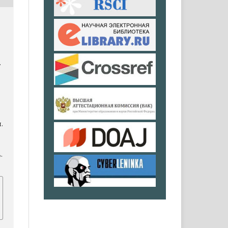
.
.
.