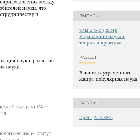
 соприкосновения между
бителей науки, что
сотрудничеству и
ВЫПУСК
Том 6 № 3 (2024):
Управление наукой:
теория и практика
РАЗДЕЛ
изация науки, развитие
ия науки
В поисках утраченного
жанра: популярная наука
JATS XML
еский институт РАН –
сия
Open JATS XML
ологический институт
, Россия