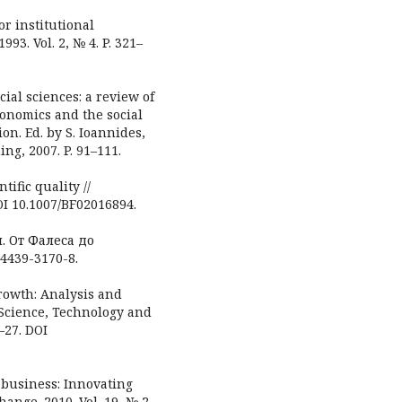
or institutional
993. Vol. 2, № 4. P. 321–
cial sciences: a review of
onomics and the social
on. Ed. by S. Ioannides,
ng, 2007. P. 91–111.
tific quality //
DOI 10.1007/BF02016894.
. От Фалеса до
-4439-3170-8.
rowth: Analysis and
 Science, Technology and
–27. DOI
d business: Innovating
ange. 2010. Vol. 19, № 2.