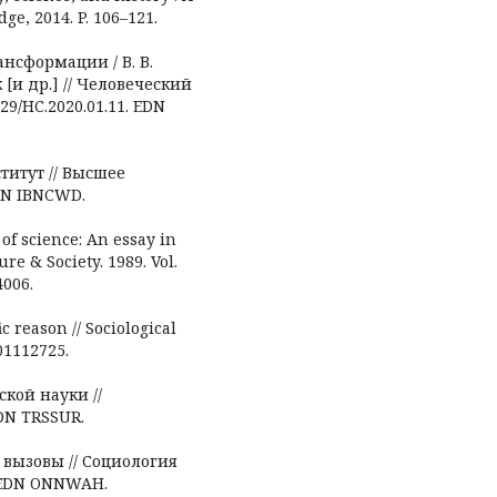
dge, 2014. P. 106–121.
ансформации / В. В.
 [и др.] // Человеческий
629/HC.2020.01.11. EDN
титут // Высшее
EDN IBNCWD.
 of science: An essay in
e & Society. 1989. Vol.
4006.
c reason // Sociological
F01112725.
ской науки //
EDN TRSSUR.
 вызовы // Социология
0. EDN ONNWAH.