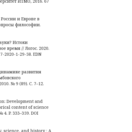
верситет ИТМО, 2016. 67
 России и Европе в
Вопросы философии.
науки? Истоки
 время // Логос. 2020.
377-2020-1-29-58. EDN
в динамике развития
амбовского
0. № 9 (89). С. 7–12.
tion: Development and
orical content of science
№ 4. P. 333–359. DOI
, science, and history : A