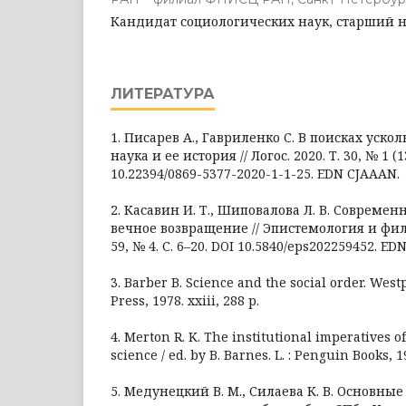
Кандидат социологических наук, старший 
ЛИТЕРАТУРА
1. Писарев А., Гавриленко С. В поисках уско
наука и ее история // Логос. 2020. Т. 30, № 1 (13
10.22394/0869-5377-2020-1-1-25. EDN CJAAAN.
2. Касавин И. Т., Шиповалова Л. В. Совреме
вечное возвращение // Эпистемология и фило
59, № 4. С. 6–20. DOI 10.5840/eps202259452. ED
3. Barber B. Science and the social order. Wes
Press, 1978. xxiii, 288 p.
4. Merton R. K. The institutional imperatives of
science / ed. by B. Barnes. L. : Penguin Books, 19
5. Медунецкий В. М., Силаева К. В. Основны