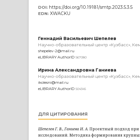
https://doi.org/10.19181/smtp.2023.5.3.5
DOI:
XWACKU
EDN:
Геннадий Васильевич Шепелев
Научно-образовательный центр «Кузбасс», Ке
shepelev-2@mail.ru
eLIBRARY AuthorID
567080
Ирина Александровна Ганиева
Научно-образовательный центр «Кузбасс», Ке
ikolesni@mail.ru
eLIBRARY AuthorID
504345
ДЛЯ ЦИТИРОВАНИЯ
Шепелев Г. В., Ганиева И. А.
Проектный подход при 
исследований. Методика формирования крупных 