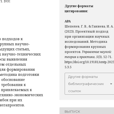
1. DOI:
Другие форматы
цитирования:
APA
Шепелев, Г. В., & Ганиева, И. А.
(2023). Проектный подход
при организации научных
о подходов к
исследований. Методика
крупных научно-
формирования крупных
ыдущих статьях,
проектов.
Управление наукой:
х научно-технических
теория и практика
,
5
(3), 52-71.
росы выявления
https://doi.org/10.19181/smtp.2023
лем отдельных
5.3.5
 для формирования
 методика подготовки
Другие форматы
: обоснование
библиографических
 требования к
, привлекаемых к
ссылок
технико-экономических
ибок при их
егапроектов.
ВЫПУСК