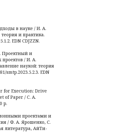
ходы в науке / И. А.
: теория и практика.
.5.1.2. EDN CDJZZN.
В. Проектный и
роектов / И. А.
правление наукой: теория
181/smtp.2023.5.2.3. EDN
r for Execution: Drive
 of Paper / C. A.
0 p.
ационными проектами и
 / Ф. А. Ярошенко, С.
ая литература, АйТи-