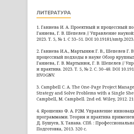
ЛИТЕРАТУРА
1. Ганиева И. А. Проектный и процессный под
Ганиева, Г. В. Шепелев // Управление наукой
2023. Т. 5, № 1. С 33–51. DOI 10.19181/smtp.2023
2. Ганиева И.А., Мартынюк Г. В., Шепелев Г. 
процессный подходы в науке Обзор крупных п
Ганиева, Г. В. Мартынюк, Г. В. Шепелев // У
и практика. 2023. Т. 5, № 2. С. 30–48. DOI 10.19
HVOGNV.
3. Campbell C. A. The One-Page Project Manage
Strategy and Solve Problems with a Single Sheet
Campbell, M. Campbell. 2nd ed. Wiley, 2012. 21
4. Ярошенко Ф. А. Р2М. Управление иннов
программами. Теория и практика применения
Д. Бушуев, Х. Танака. СПб. : Профессиональн
Подготовка, 2013. 320 с.