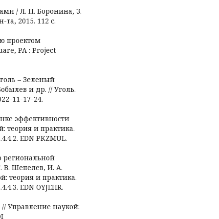
ми / Л. Н. Боронина, З.
-та, 2015. 112 с.
ию проектом
re, PA : Project
уголь – Зеленый
Бобылев и др. // Уголь.
022-11-17-24.
ценке эффективности
: теория и практика.
22.4.4.2. EDN PKZMUL.
ию региональной
В. Шепелев, И. А.
й: теория и практика.
2.4.4.3. EDN OYJEHR.
 // Управление наукой:
OI