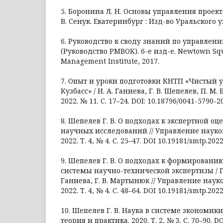
5. Боронина Л. Н. Основы управления проекта
В. Сенук. Екатеринбург : Изд-во Уральского ун
6. Руководство к своду знаний по управлен
(Руководство PMBOK). 6-е изд-е. Newtown Squa
Management Institute, 2017.
7. Опыт и уроки подготовки КНТП «Чистый 
Кузбасс» / И. А. Ганиева, Г. В. Шепелев, П. М. 
2022. № 11. С. 17–24. DOI: 10.18796/0041-5790-2
8. Шепелев Г. В. О подходах к экспертной о
научных исследований // Управление наукой
2022. Т. 4, № 4. С. 25–47. DOI 10.19181/smtp.20
9. Шепелев Г. В. О подходах к формирован
системы научно-технической экспертизы / Г. 
Ганиева, Г. В. Мартынюк // Управление науко
2022. Т. 4, № 4. С. 48–64. DOI 10.19181/smtp.202
10. Шепелев Г. В. Наука в системе экономики
теория и практика. 2020. Т. 2, № 3. С. 70–90. D