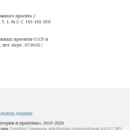
омного проекта //
. 1, № 2. С. 145–163. DOI
томных проектов СССР и
ист. наук : 07.00.02 /
альных данных
теория и практика», 2019–2026
нзии
Creative Commons Attribution International 4.0 (CC BY)
.